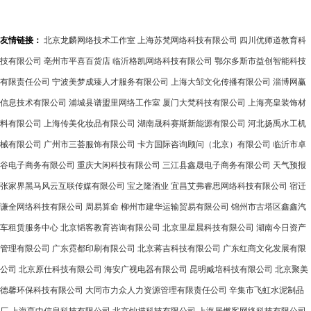
友情链接：
北京龙麟网络技术工作室
上海苏梵网络科技有限公司
四川优师道教育科
技有限公司
亳州市平喜百货店
临沂格凯网络科技有限公司
鄂尔多斯市益创智能科技
有限责任公司
宁波美梦成臻人才服务有限公司
上海大邹文化传播有限公司
淄博网赢
信息技术有限公司
浦城县谱盟里网络工作室
厦门大梵科技有限公司
上海亮皇装饰材
料有限公司
上海传美化妆品有限公司
湖南晟科赛斯新能源有限公司
河北扬禹水工机
械有限公司
广州市三荟服饰有限公司
卡方国际咨询顾问（北京）有限公司
临沂市卓
谷电子商务有限公司
重庆大闲科技有限公司
三江县鑫晟电子商务有限公司
天气预报
张家界黑马风云互联传媒有限公司
宝之隆酒业
宜昌艾弗睿思网络科技有限公司
宿迁
谦全网络科技有限公司
周易算命
柳州市建华运输贸易有限公司
锦州市古塔区鑫鑫汽
车租赁服务中心
北京韬客教育咨询有限公司
北京里星晨科技有限公司
湖南今日资产
管理有限公司
广东霓都印刷有限公司
北京蒋吉科技有限公司
广东红商文化发展有限
公司
北京原仕科技有限公司
海安广视电器有限公司
昆明臧培科技有限公司
北京聚美
德馨环保科技有限公司
大同市力众人力资源管理有限责任公司
辛集市飞虹水泥制品