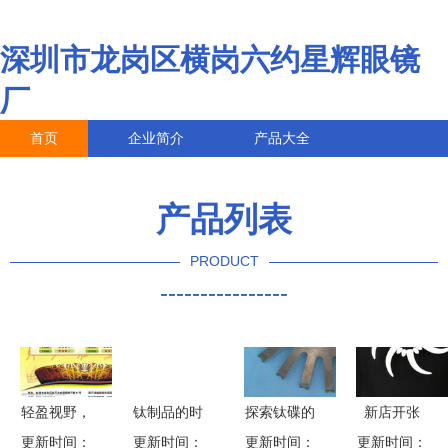
深圳市龙岗区横岗六约星辉眼镜
厂
首页
企业简介
产品大全
联系我们
企业信息
访客留言
产品列表
PRODUCT
----------------
轻盈视野，
钛制品的时
探索钛碟的
新店开张
更新时间：
钛度生活
更新时间：
尚进化 从
更新时间：
魅力 昆山
日本进口健
更新时间：