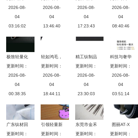
——高端钛
2026-08-
2026-08-
餐具到眼
创业钛锆五
2026-08-
康钛项环与
2026-08-
制品眼镜，
04
镜，laben
04
金制品的专
04
钛制品眼
04
重塑您的视
03:16:02
引领生活新
13:46:40
17:23:43
业之选
镜，给予你
08:40:46
觉体验
潮流
和电脑族贴
心呵护
极致轻量化
轻如鸿毛，
精工钛制品
科技与奢华
更新时间：
厨房之选
更新时间：
健康无
宝鸡特钢钛
更新时间：
的完美融合
更新时间：
2026-08-
深度解析
惧”——深
2026-08-
业助力电镀
2026-08-
华为发布七
2026-08-
30cm日本
04
度评测珍珠
04
与电解行业
04
款新品，首
04
长古元纯钛
00:38:35
18:44:11
生活
23:30:03
升级
款黄金智能
03:51:14
炒锅
PEARL
腕表售价
LIFE日本进
21999元、
口纯钛炒锅
钛制品眼镜
广东钛材回
引领轻量新
东莞市金禾
图丽AT-X
30cm
亮眼
更新时间：
收 让废旧
更新时间：
美学 日本
钛金属制品
更新时间：
更新时间：
107 DX