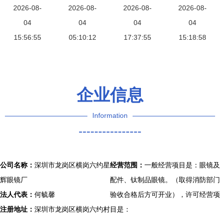
钛金属与滞
2026-08-
原产钛饰圈
2026-08-
钛制眼镜领
2026-08-
Fisheye佳
2026-08-
销钛制品重
04
团购上线
04
域的革新者
04
能卡口与钛
04
15:56:55
获新生
（发明者倾
05:10:12
17:37:55
制品眼镜
15:18:58
情呈现）
光学与防护
的艺术
企业信息
Information
----------------
公司名称：
深圳市龙岗区横岗六约星
经营范围：
一般经营项目是：眼镜及
辉眼镜厂
配件、钛制品眼镜。（取得消防部门
法人代表：
何毓馨
验收合格后方可开业），许可经营项
注册地址：
深圳市龙岗区横岗六约村
目是：