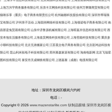
厂
上海亨中信息科技有限公司
北京灿描科技有限公司
上海居燃客网络科技有限公司
上海万兴宇商务服务有限公司
乐清卡王网络科技有限公司
徐州万事隆商贸有限公司
猫咪乐享（重庆）电子商务有限责任公司
杭州融都科技股份有限公司
深圳市蒂瑞珠
宝有限公司
泸州亲子活动
上海固持网络科技有限公司
上海领诺电子商务有限公司
南
昌那是兔贸易有限公司
山东中济鲁源机械有限公司
上海暄嘉卉信息科技有限公司
西
安本地生活服务有限公司
上海嘉炅网络科技有限公司
上海苍能科技有限公司
重庆多
小聊科技有限公司
北京兄弟搬家公司
江苏晨文电子商务有限公司
北京彩鸿达科技有
限公司
昆山利米拓电子科技有限公司
郑州幕森家居有限公司
海南电影网
北京飞瑞星
图科技有限公司
泰安市天成钢铁有限公司
上德嘉泰（成都）电缆有限公司
地址：深圳市龙岗区横岗六约村
电话：-
Copyright © 2026
www.mazenstarlite.com
钛制品眼镜
深圳市龙岗区横